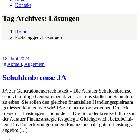
Kontakt
Tag Archives: Lösungen
Home
Posts tagged: Lösungen
18. Juni 2023
in
Aktuell
,
Allgemein
Schuldenbremse JA
JA zur Generationengerechtigkeit – Die Aarauer Schulden­bremse
schützt künftige Gene­ra­tionen davor, von uns städtische Schul­den
zu erben. Sie sollen den gleichen finanziellen Handlungs­spielraum
geniessen können wie wir! JA zu einem ausgewogenen Dreieck
Steuern – Leistungen – Schulden – Die Schul­den­brem­se hilft das in
der Aarauer Finanz­stra­te­gie fest­gelegte Gleich­ge­wicht bei­zu­be­hal­
ten: Das Drei­eck von ge­sundem Fi­nanz­haus­halt, gutem Leistungs­
ange­bot […]