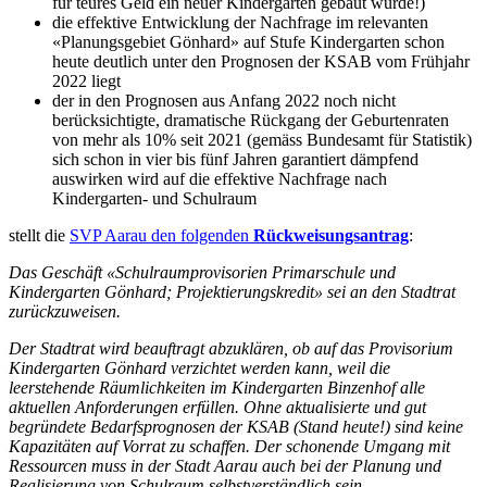
für teures Geld ein neuer Kindergarten gebaut wurde!)
die effektive Entwicklung der Nachfrage im relevanten
«Planungsgebiet Gönhard» auf Stufe Kindergarten schon
heute deutlich unter den Prognosen der KSAB vom Frühjahr
2022 liegt
der in den Prognosen aus Anfang 2022 noch nicht
berücksichtigte, dramatische Rückgang der Geburtenraten
von mehr als 10% seit 2021 (gemäss Bundesamt für Statistik)
sich schon in vier bis fünf Jahren garantiert dämpfend
auswirken wird auf die effektive Nachfrage nach
Kindergarten- und Schulraum
stellt die
SVP Aarau den folgenden
Rückweisungsantrag
:
Das Geschäft «Schulraumprovisorien Primarschule und
Kindergarten Gönhard; Projektierungskredit» sei an den Stadtrat
zurückzuweisen.
Der Stadtrat wird beauftragt abzuklären, ob auf das Provisorium
Kindergarten Gönhard ver­zichtet werden kann, weil die
leerstehende Räumlichkeiten im Kindergarten Binzenhof alle
aktuellen Anforderungen erfüllen. Ohne aktualisierte und gut
begründete Bedarfs­prognosen der KSAB (Stand heute!) sind keine
Kapazitäten auf Vorrat zu schaffen. Der schonende Umgang mit
Ressourcen muss in der Stadt Aarau auch bei der Planung und
Realisierung von Schul­raum selbstverständlich sein.