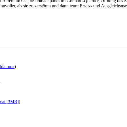
areraum Ost, «Stadtbachpark» im Gönhard-Quartier, Öffnung des Stadt
innvoller, als sie zu zerstören und dann teure Ersatz- und Ausgleichs
eldamm»
)
G
mat [3MB]
)