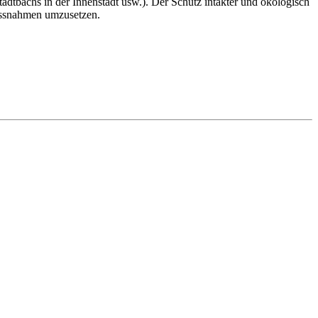
bachs in der Innenstadt usw.). Der Schutz intakter und ökologisch
massnahmen umzusetzen.