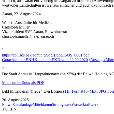
Wunsch, aus Aarau ein Venedig im Aargau zu machen («Aufwertung» A
wertvoller Landschaften ist weitaus einfacher und auch ökonomisch s
Aarau, 22. August 2024
Weitere Auskünfte für Medien:
Christoph Müller
Vizepräsident SVP Aarau, Einwohnerrat
christoph.mueller@svp-aarau.ch
1
https://api.isos.bak.admin.ch/ob/1/doc/ISOS_0001.pdf
Gutachten der ENHK und der EKD vom 22.09.2020
(
Auszug «Mitt
2
Die Stadt Aarau ist Hauptaktionärin (ca. 95%) der Eniwa Holding A
Medienmitteilung als PDF
Bild Mitteldamm © 2024 Eva Borner (
TIF-Format [67MB]
,
JPG-For
20. August 2025
Eniwa
Kanalanlage
Mitteldamm
Stromgesetz
Wasserkraftwerk
TEILEN