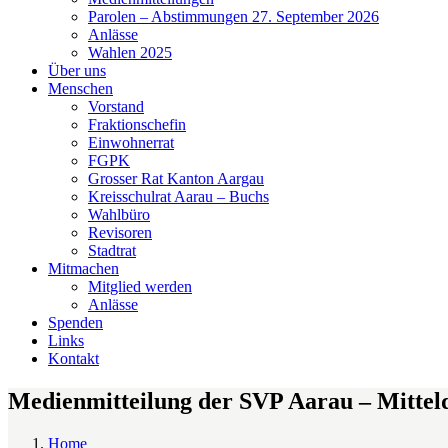
Parolen – Abstimmungen 27. September 2026
Anlässe
Wahlen 2025
Über uns
Menschen
Vorstand
Fraktionschefin
Einwohnerrat
FGPK
Grosser Rat Kanton Aargau
Kreisschulrat Aarau – Buchs
Wahlbüro
Revisoren
Stadtrat
Mitmachen
Mitglied werden
Anlässe
Spenden
Links
Kontakt
Medienmitteilung der SVP Aarau – Mitte
Home