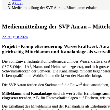
Aktuell
Medienmitteilung der SVP Aarau - Mitteldamm erhalten
Medienmitteilung der SVP Aarau – Mitte
22. August 2024
Projekt «Kompletterneuerung Wasserkraftwerk Aarau»
gleichzeitig Mitteldamm und Kanalanlage als wertvo
Die von Eniwa geplante Kompletterneuerung des Wasserkraftwerks Aarau
1
(ISOS-Objekt 1A
, Natur- und Heimatschutzgesetz), und sich gross
Schwimmstrecken der Schweiz. Die Kanalanlage mit dem begehbaren M
Lebensqualität und Wohlbefinden direkt vor der Haustüre bringt.
2
Die SVP Aarau fordert den Stadtrat auf, die Eniwa
dazu anzuhalten, 
Mitteldamm und Kanalanlage sind als wertvoller Erholungsraum 
eingesetzt werden
, z.B. für Photovoltaikanlagen auf Dächern, wie 
Die Erhaltung des Mitteldamms und der Kanalanlage als Erholungsraum