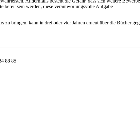
 gewährleisten. Andernfalls besteht die Gefahr, dass sich weitere Bewe
rte bereit sein werden, diese verantwortungsvolle Aufgabe
 Kurs zu bringen, kann in drei oder vier Jahren erneut über die Bücher g
84 88 85