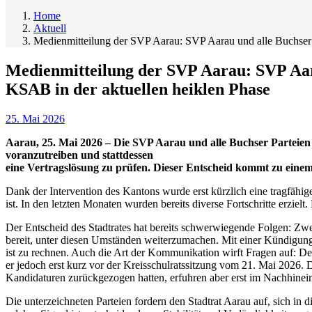
Home
Aktuell
Medienmitteilung der SVP Aarau: SVP Aarau und alle Buchser P
Medienmitteilung der SVP Aarau: SVP Aara
KSAB in der aktuellen heiklen Phase
25. Mai 2026
Aarau, 25. Mai 2026 – Die SVP Aarau und alle Buchser Parteien 
voranzutreiben und stattdessen
eine Vertragslösung zu prüfen. Dieser Entscheid kommt zu eine
Dank der Intervention des Kantons wurde erst kürzlich eine tragfähig
ist. In den letzten Monaten wurden bereits diverse Fortschritte erziel
Der Entscheid des Stadtrates hat bereits schwerwiegende Folgen: Zwe
bereit, unter diesen Umständen weiter­zumachen. Mit einer Kündigungsw
ist zu rechnen. Auch die Art der Kommunikation wirft Fragen auf: D
er jedoch erst kurz vor der Kreisschulratssitzung vom 21. Mai 2026. 
Kandidaturen zurückgezogen hatten, erfuhren aber erst im Nachhine
Die unterzeichneten Parteien fordern den Stadtrat Aarau auf, sich in