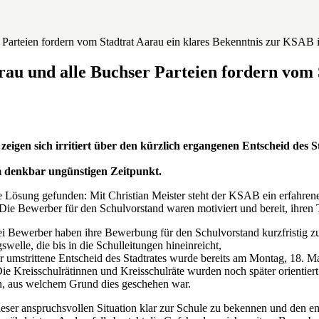
arteien fordern vom Stadtrat Aarau ein klares Bekenntnis zur KSAB in
u und alle Buchser Parteien fordern vom S
zeigen sich irritiert über den kürzlich ergangenen Entscheid de
m denkbar ungünstigen Zeitpunkt.
e Lösung gefunden: Mit Christian Meister steht der KSAB ein erfahrene
t. Die Bewerber für den Schulvorstand waren motiviert und bereit, ihren 
i Bewerber haben ihre Bewerbung für den Schulvorstand kurzfristig zur
elle, die bis in die Schulleitungen hineinreicht,
er umstrittene Entscheid des Stadtrates wurde bereits am Montag, 18.
Die Kreisschulrätinnen und Kreisschulräte wurden noch später orientie
in, aus welchem Grund dies geschehen war.
 dieser anspruchsvollen Situation klar zur Schule zu bekennen und den