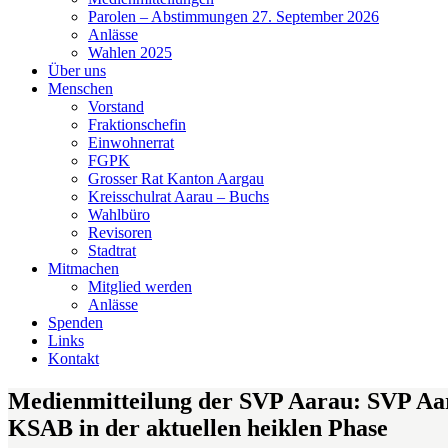
Parolen – Abstimmungen 27. September 2026
Anlässe
Wahlen 2025
Über uns
Menschen
Vorstand
Fraktionschefin
Einwohnerrat
FGPK
Grosser Rat Kanton Aargau
Kreisschulrat Aarau – Buchs
Wahlbüro
Revisoren
Stadtrat
Mitmachen
Mitglied werden
Anlässe
Spenden
Links
Kontakt
Medienmitteilung der SVP Aarau: SVP Aara
KSAB in der aktuellen heiklen Phase