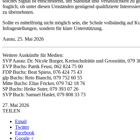
solches Signal ist entscheidend, um Stabilität und Verlässlichkeit zu
fraglich, ob unter diesen Umständen genügend qualifizierte Interessie
zu übernehmen.
Sollte es mittelfristig nicht möglich sein, die Schule vollständig auf
Infragestellungen, sondern für klare Unterstützung.
Aarau, 25. Mai 2026
Weitere Auskünfte für Medien:
SVP Aarau: Dr. Nicole Burger, Kreisschulrätin und Grossrätin, 079 3
EVP Buchs: Patrik Feusi, 062 824 75 00
FDP Buchs: Beat Spiess, 076 424 75 43
glp Buchs: Reto Bianchi, 079 752 60 55
Mitte Buchs: Elias Fricker, 079 742 18 76
SP Buchs: Heike Suter, 079 393 07 26
SVP Buch: Samuel Hasler, 079 808 33 73
27. Mai 2026
TEILEN
Email
Twitter
Facebook
Google +