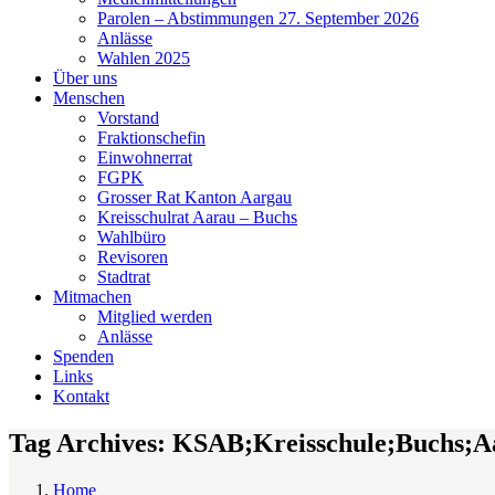
Parolen – Abstimmungen 27. September 2026
Anlässe
Wahlen 2025
Über uns
Menschen
Vorstand
Fraktionschefin
Einwohnerrat
FGPK
Grosser Rat Kanton Aargau
Kreisschulrat Aarau – Buchs
Wahlbüro
Revisoren
Stadtrat
Mitmachen
Mitglied werden
Anlässe
Spenden
Links
Kontakt
Tag Archives: KSAB;Kreisschule;Buchs;A
Home